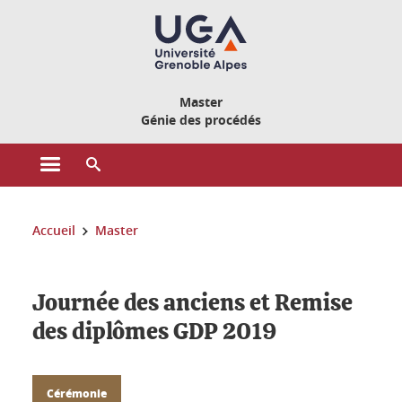
Gestion des cookies
Master
Génie des procédés
Ouvrir le menu principal
Ouvrir le moteur de recherche
Vous êtes ici :
Accueil
Master
Journée des anciens et Remise
des diplômes GDP 2019
Cérémonie