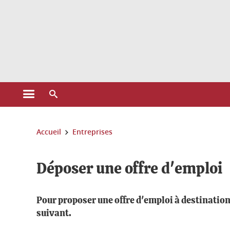
Gestion des cookies
Ouvrir le menu principal
Ouvrir le moteur de recherche
Vous êtes ici :
Accueil
Entreprises
Déposer une offre d'emploi
Pour proposer une offre d'emploi à destination
suivant.