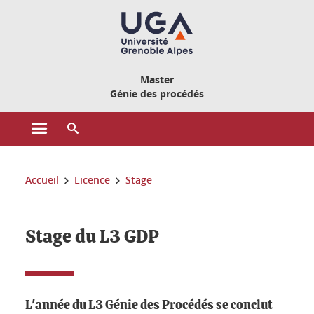
Gestion des cookies
Master
Génie des procédés
Ouvrir le menu principal
Ouvrir le moteur de recherche
Vous êtes ici :
Accueil
Licence
Stage
Stage du L3 GDP
L'année du L3 Génie des Procédés se conclut