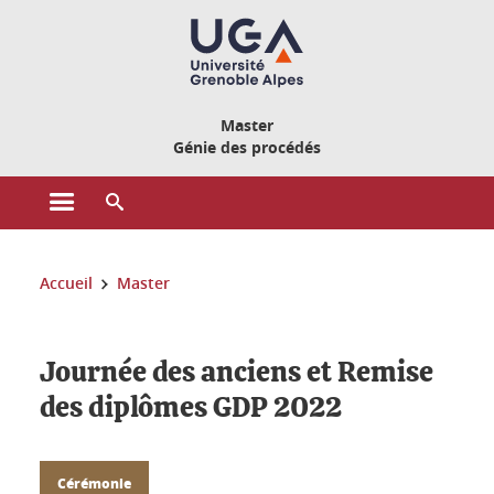
Gestion des cookies
Master
Génie des procédés
Ouvrir le menu principal
Ouvrir le moteur de recherche
Vous êtes ici :
Accueil
Master
Journée des anciens et Remise
des diplômes GDP 2022
Cérémonie