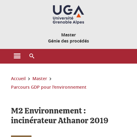
Gestion des cookies
Master
Génie des procédés
Ouvrir le menu principal
Ouvrir le moteur de recherche
Vous êtes ici :
Accueil
Master
Parcours GDP pour l'environnement
M2 Environnement :
incinérateur Athanor 2019