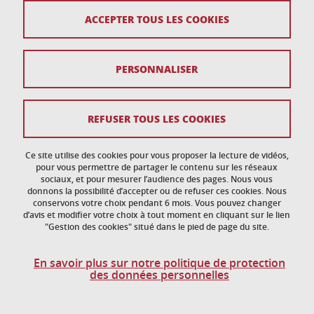
ACCEPTER TOUS LES COOKIES
Plan du site
Crédits
PERSONNALISER
Mentions légales
Données personnelles
REFUSER TOUS LES COOKIES
Politique des Cookies
Ce site utilise des cookies pour vous proposer la lecture de vidéos,
Gestion des cookies
pour vous permettre de partager le contenu sur les réseaux
sociaux, et pour mesurer l’audience des pages. Nous vous
donnons la possibilité d’accepter ou de refuser ces cookies. Nous
Accessibilité : non conforme
conservons votre choix pendant 6 mois. Vous pouvez changer
d’avis et modifier votre choix à tout moment en cliquant sur le lien
"Gestion des cookies" situé dans le pied de page du site.
En savoir plus sur notre politique de protection
des données personnelles